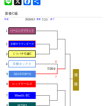
Li
X
F
共
n
a
有
e
c
e
b
o
o
k