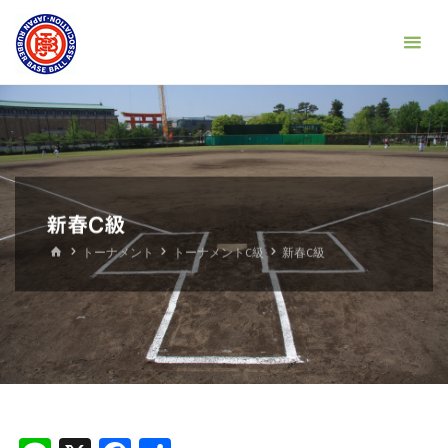
コ
京
ン
都
テ
府
ン
軟
ツ
式
へ
野
ス
球
キ
新春C級
連
ッ
ホ
盟
トーナメント
トーナメントC級
新春C級
プ
ー
ム
左
京
支
部