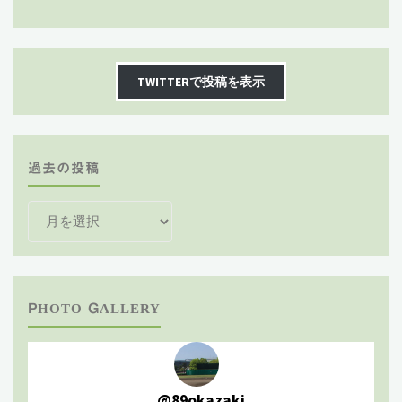
TWITTERで投稿を表示
過去の投稿
過
去
の
投
稿
PHOTO GALLERY
@
89okazaki