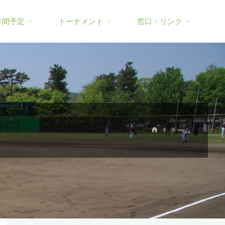
年間予定
トーナメント
窓口・リンク
ホ
チーム
ー
ム