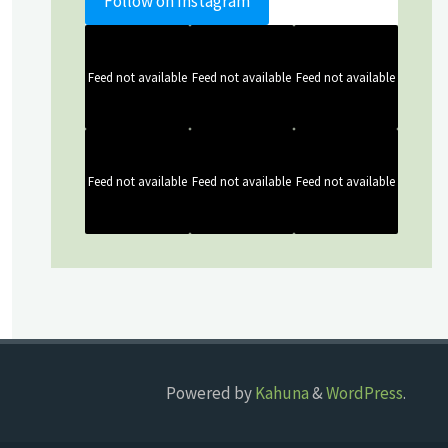
Follow on Instagram
Feed not available
Feed not available
Feed not available
Feed not available
Feed not available
Feed not available
Powered by
Kahuna
&
WordPress
.