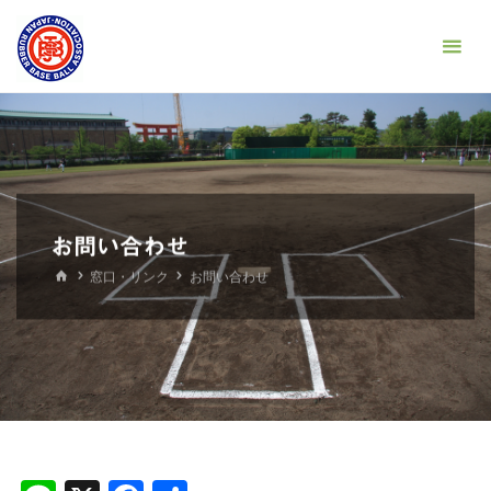
コ
京
ン
都
テ
府
ン
軟
ツ
式
へ
野
ス
球
キ
お問い合わせ
連
ッ
ホ
盟
窓口・リンク
お問い合わせ
プ
ー
ム
左
京
支
部