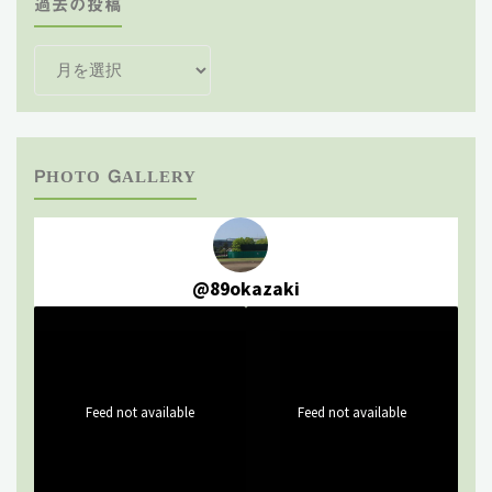
過去の投稿
過
去
の
投
稿
PHOTO GALLERY
@
89okazaki
Feed not available
Feed not available