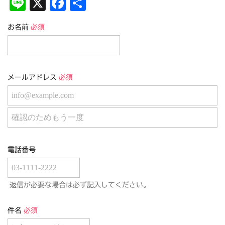
Li
X
F
共
n
a
有
お名前
必須
e
c
e
b
メールアドレス
必須
o
o
k
電話番号
返信が必要な場合は必ず記入してください。
件名
必須