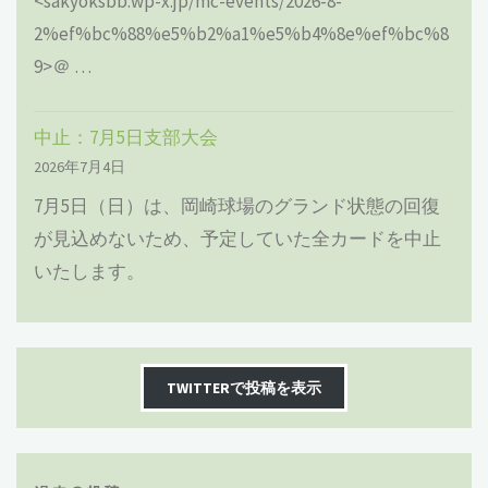
<sakyoksbb.wp-x.jp/mc-events/2026-8-
2%ef%bc%88%e5%b2%a1%e5%b4%8e%ef%bc%8
9>＠ …
中止：7月5日支部大会
2026年7月4日
7月5日（日）は、岡崎球場のグランド状態の回復
が見込めないため、予定していた全カードを中止
いたします。
TWITTERで投稿を表示