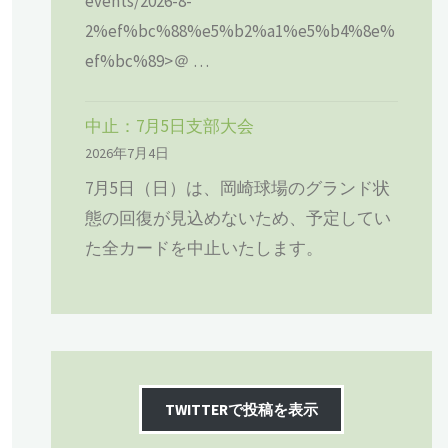
events/2026-8-
2%ef%bc%88%e5%b2%a1%e5%b4%8e%
ef%bc%89>＠ …
中止：7月5日支部大会
2026年7月4日
7月5日（日）は、岡崎球場のグランド状
態の回復が見込めないため、予定してい
た全カードを中止いたします。
TWITTERで投稿を表示