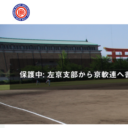
コ
京
ン
都
テ
府
ン
軟
ツ
式
へ
野
ス
球
キ
連
ッ
保護中: 左京支部から京軟連へ
盟
プ
左
京
支
部