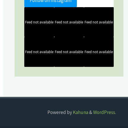
Follow on Instagram
Feed not available
Feed not available
Feed not available
Feed not available
Feed not available
Feed not available
Powered by
Kahuna
&
WordPress
.