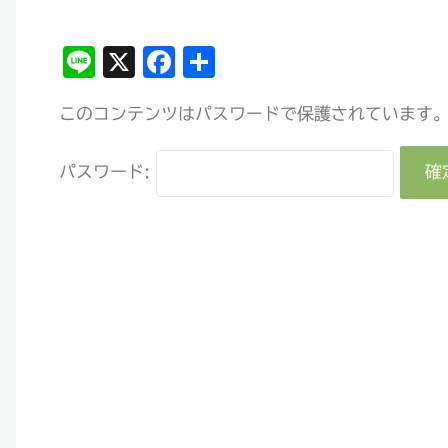
Li
X
Fa
共
ne
ce
有
このコンテンツはパスワードで保護されています
bo
ok
パスワード: