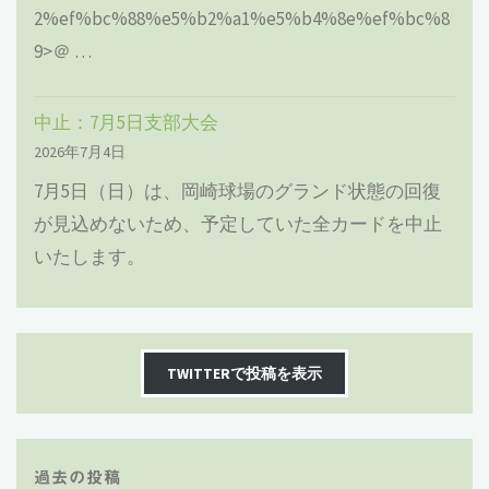
2%ef%bc%88%e5%b2%a1%e5%b4%8e%ef%bc%8
9>＠ …
中止：7月5日支部大会
2026年7月4日
7月5日（日）は、岡崎球場のグランド状態の回復
が見込めないため、予定していた全カードを中止
いたします。
TWITTERで投稿を表示
過去の投稿