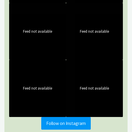
Feed not available
Feed not available
Feed not available
Feed not available
Follow on Instagram