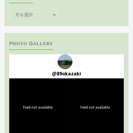
過
去
の
投
稿
PHOTO GALLERY
@
89okazaki
Feed not available
Feed not available